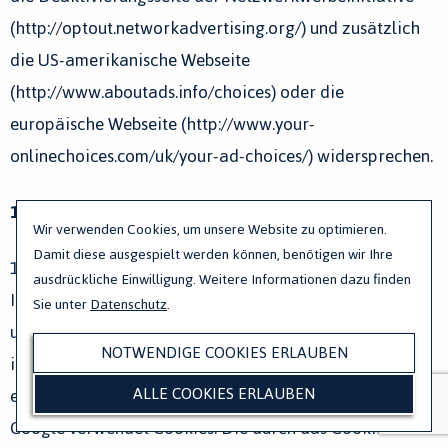
(http://optout.networkadvertising.org/) und zusätzlich
die US-amerikanische Webseite
(http://www.aboutads.info/choices) oder die
europäische Webseite (http://www.your­
onlinechoices.com­/uk/your-ad-choices/) widersprechen.
16. Google Analytics
Wir verwenden Cookies, um unsere Website zu optimieren.
Damit diese ausgespielt werden können, benötigen wir Ihre
16.1. Wir setzen auf Grundlage unserer berechtigten
ausdrückliche Einwilligung. Weitere Informationen dazu finden
Interessen (d.h. Interesse an der Analyse, Optimierung
Sie unter
Datenschutz
.
und wirtschaftlichem Betrieb unseres Onlineangebotes
NOTWENDIGE COOKIES ERLAUBEN
im Sinne des Art. 6 Abs. 1 lit. f. DSGVO) Google Analytics,
ALLE COOKIES ERLAUBEN
einen Webanalysedienst der Google LLC („Google“) ein.
Google verwendet Cookies. Die durch das Cookie