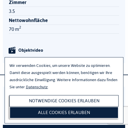
Zimmer
3.5
Nettowohnfläche
2
70 m
Objektvideo
Wir verwenden Cookies, um unsere Website zu optimieren.
Damit diese ausgespielt werden können, benötigen wir Ihre
ausdrückliche Einwilligung. Weitere Informationen dazu finden
Sie unter
Datenschutz
.
6.5-Zimmer-Maisonettewohnung auf über
NOTWENDIGE COOKIES ERLAUBEN
175m2 mit grossem Garten und nur 1
ALLE COOKIES ERLAUBEN
Fussminute vom See entfernt