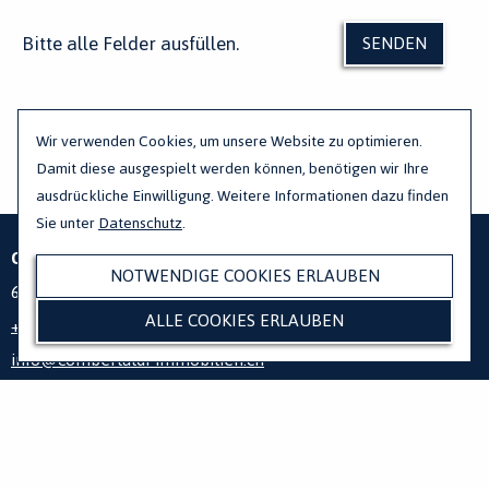
Bitte alle Felder ausfüllen.
Wir verwenden Cookies, um unsere Website zu optimieren.
Damit diese ausgespielt werden können, benötigen wir Ihre
ausdrückliche Einwilligung. Weitere Informationen dazu finden
Sie unter
Datenschutz
.
Combertaldi Immobilien GmbH
Zihlmattweg 44,
NOTWENDIGE COOKIES ERLAUBEN
6005 Luzern - Schweiz
ALLE COOKIES ERLAUBEN
+41 41 360 50 00
info@combertaldi-immobilien.ch
Kontaktformular
Impressum
Datenschutz